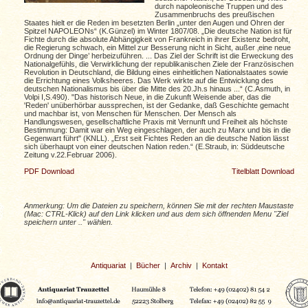
durch napoleonische Truppen und des
Zusammenbruchs des preußischen
Staates hielt er die Reden im besetzten Berlin „unter den Augen und Ohren der
Spitzel NAPOLEONs“ (K.Günzel) im Winter 1807/08. „Die deutsche Nation ist für
Fichte durch die absolute Abhängigkeit von Frankreich in ihrer Existenz bedroht,
die Regierung schwach, ein Mittel zur Besserung nicht in Sicht, außer ‚eine neue
Ordnung der Dinge’ herbeizuführen. ... Das Ziel der Schrift ist die Erweckung des
Nationalgefühls, die Verwirklichung der republikanischen Ziele der Französischen
Revolution in Deutschland, die Bildung eines einheitlichen Nationalstaates sowie
die Errichtung eines Volksheeres. Das Werk wirkte auf die Entwicklung des
deutschen Nationalismus bis über die Mitte des 20.Jh.s hinaus ...“ (C.Asmuth, in
Volpi I,S.490). "Das historisch Neue, in die Zukunft Weisende aber, das die
'Reden' unüberhörbar aussprechen, ist der Gedanke, daß Geschichte gemacht
und machbar ist, von Menschen für Menschen. Der Mensch als
Handlungswesen, gesellschaftliche Praxis mit Vernunft und Freiheit als höchste
Bestimmung: Damit war ein Weg eingeschlagen, der auch zu Marx und bis in die
Gegenwart führt" (KNLL). „Erst seit Fichtes Reden an die deutsche Nation lässt
sich überhaupt von einer deutschen Nation reden.“ (E.Straub, in: Süddeutsche
Zeitung v.22.Februar 2006).
PDF Download
Titelblatt Download
Anmerkung: Um die Dateien zu speichern, können Sie mit der rechten Maustaste
(Mac: CTRL-Klick) auf den Link klicken und aus dem sich öffnenden Menu "Ziel
speichern unter .." wählen.
Antiquariat
|
Bücher
|
Archiv
|
Kontakt