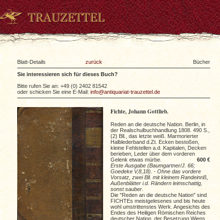
Blatt-Details
zurück
Bücher
Sie interessieren sich für dieses Buch?
Bitte rufen Sie an: +49 (0) 2402 81542
oder schicken Sie eine E-Mail:
info@antiquariat-trauzettel.de
Fichte, Johann Gottlieb.
Reden an die deutsche Nation. Berlin, in
der Realschulbuchhandlung 1808. 490 S.,
(2) Bll., das letzte weiß. Marmorierter
Halblederband d.Zt. Ecken bestoßen,
kleine Fehlstellen a.d. Kapitalen, Decken
berieben, Leder über dem vorderen
Gelenk etwas mürbe.
600 €
Erste Ausgabe (Baumgartner/J. 66;
Goedeke V,8,18). - Ohne das vordere
Vorsatz, zwei Bll. mit kleinem Randeinriß,
Außenblätter i.d. Rändern leimschattig,
sonst sauber.
Die "Reden an die deutsche Nation" sind
FICHTEs meistgelesenes und bis heute
wohl umstrittenstes Werk. Angesichts des
Endes des Heiligen Römischen Reiches
deutscher Nation, der Besetzung Wiens