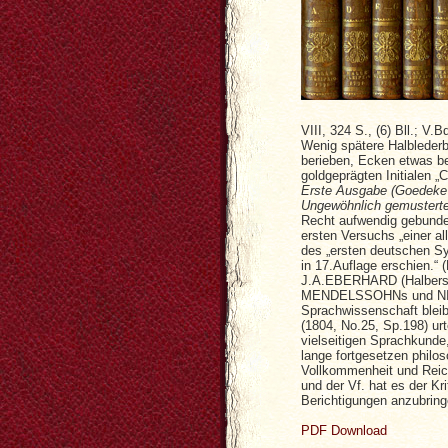
VIII, 324 S., (6) Bll.; V.B
Wenig spätere Halbleder
berieben, Ecken etwas b
goldgeprägten Initialen „C
Erste Ausgabe (Goedeke I
Ungewöhnlich gemusterte
Recht aufwendig gebunde
ersten Versuchs „einer a
des „ersten deutschen S
in 17.Auflage erschien.“
J.A.EBERHARD (Halbersta
MENDELSSOHNs und NICOL
Sprachwissenschaft blei
(1804, No.25, Sp.198) urt
vielseitigen Sprachkunde
lange fortgesetzen philo
Vollkommenheit und Reich
und der Vf. hat es der K
Berichtigungen anzubringe
PDF Download