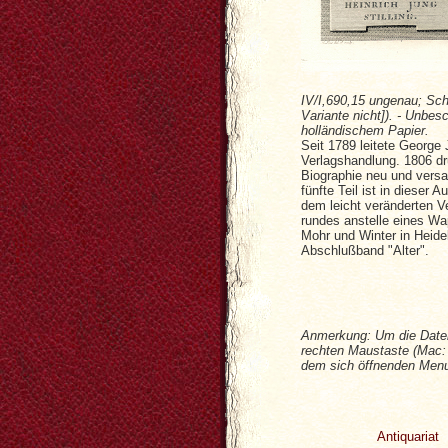
IV/I,690,15 ungenau; Schu
Variante nicht]). - Unbes
holländischem Papier.
Seit 1789 leitete Georg
Verlagshandlung. 1806 dru
Biographie neu und versa
fünfte Teil ist in dieser 
dem leicht veränderten Ve
rundes anstelle eines Wa
Mohr und Winter in Heidel
Abschlußband "Alter".
Anmerkung: Um die Datei
rechten Maustaste (Mac: 
dem sich öffnenden Menu 
Antiquariat